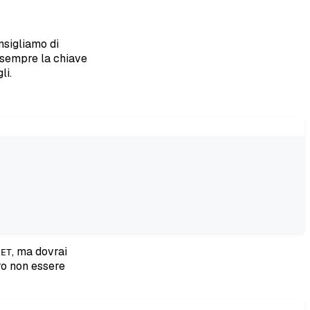
onsigliamo di
e sempre la chiave
li.
, ma dovrai
GET
ro non essere