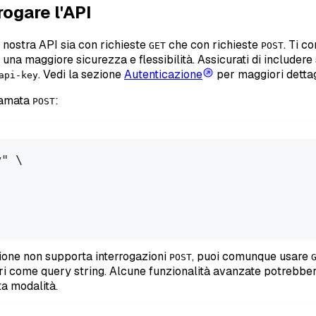
ogare l'API
a nostra API sia con richieste
che con richieste
. Ti c
GET
POST
una maggiore sicurezza e flessibilità. Assicurati di includer
. Vedi la sezione
Autenticazione
per maggiori dettag
api-key
iamata
:
POST
y"
\
ione non supporta interrogazioni
, puoi comunque usare
POST
ri come query string. Alcune funzionalità avanzate potrebbe
ta modalità.