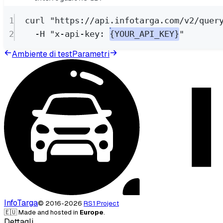
1
curl
"https://api.infotarga.com/v2/quer
2
-H
"x-api-key: 
{YOUR_API_KEY}
"
Ambiente di test
Parametri
InfoTarga
©
2016-
2026
RS1 Project
🇪🇺 Made and hosted in
Europe
.
Dettagli