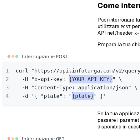
Come interr
Puoi interrogare l
utilizzare
per 
POST
API nell’header
x-
Prepara la tua ch
Interrogazione POST
1
curl
"https://api.infotarga.com/v2/quer
2
-H
"x-api-key: 
{YOUR_API_KEY}
"
\
3
-H
"Content-Type: application/json"
\
4
-d
'{ "plate": "
{plate}
" }'
Se la tua applicaz
passare i paramet
disponibili in ques
Interrogazione GET