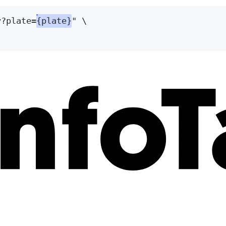
y?plate=
{plate}
"
\